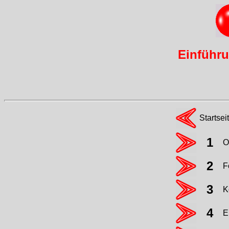
Einführu
Startsei
1
O
2
F
3
K
4
E